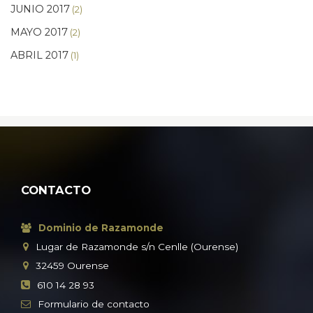
JUNIO 2017
(2)
MAYO 2017
(2)
ABRIL 2017
(1)
CONTACTO
Dominio de Razamonde
Lugar de Razamonde s/n Cenlle (Ourense)
32459
Ourense
610 14 28 93
Formulario
de contacto