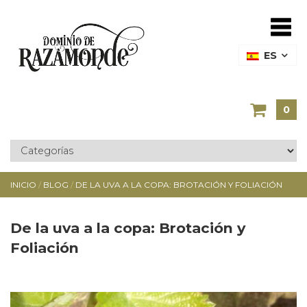
ES
0
INICIO
/
BLOG
/
DE LA UVA A LA COPA: BROTACIÓN Y FOLIACIÓN
De la uva a la copa: Brotación y
Foliación