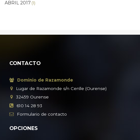
ABRIL 2017
(1)
CONTACTO
Dominio de Razamonde
Lugar de Razamonde s/n Cenlle (Ourense)
32459
Ourense
610 14 28 93
Formulario
de contacto
OPCIONES