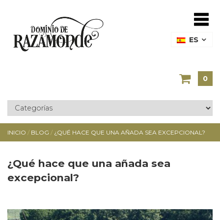
ES
0
INICIO
/
BLOG
/
¿QUÉ HACE QUE UNA AÑADA SEA EXCEPCIONAL?
¿Qué hace que una añada sea
excepcional?